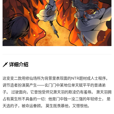
🗡️ 详细介绍
这变变二款用修仙场所为背景里表现面的NTR题材成人士程序。
调节造者扮演莫产生——玄门门中某地位单天赋平平的普通弟
子。 过驶面向，它曾饱受师兄萧天羽的欺凌仍有羞辱。 萧天羽拥
占有莫生所不具备的一切：他是门中独一没二强的年轻修士， 是
天选的子，被命运眷顾。 莫生既羡慕他，又憎恨他。