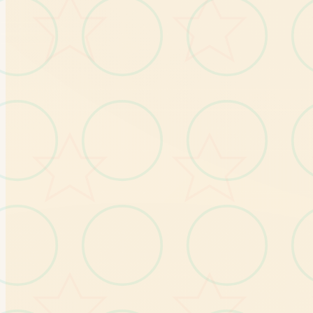
529224
赞助码：