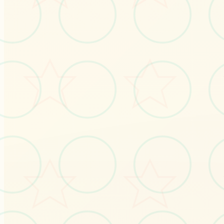
🛒
画面艺术展