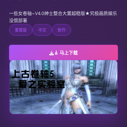
一些女卷轴~V4.0绅士整合大置超稳版★究极画质娱乐
没偿部署
重置版
中文
新作
🎸 马上下载