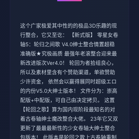
这个广家极爱其中性的的极品3D乐趣的现
行整合，它又至讫： 【新式版】 零星女卷
轴5：轮归之间歌 V4.0绅士整合情置超稳
准确版★究极画质 最强年老滚整合迎来最
新改进版次Ver4.0！ 轮回为者拾组良心，
所以及素材里含有个赞助渠道，单欲赞助
少许资金， 依然会以赢得展同时超级エロ
的内份V5.0大绅士版本！ 文件分为：崇高
配版+中配版，可自己由决定拷贝。 这置
【轮回之歌】算为国内现阶段最知名的对
着古卷轴绅士魔改整合大佬。 23年它又双
更新了最最最新性的少女卷轴大绅士整合
包版本！ 此版本是轮回之歌上古卷轴重制