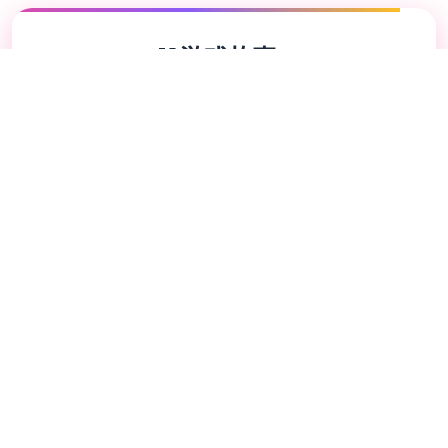
📖
游戏故事
✨
某年某月某日，君于车祸现场捡及过唯一款巧
手机。就在你打算卖掉它赚点零花钱所际候，
突然后接到了某个电话。对法本身称代号17号
特工，乃独一特工，几乎零个所不会。但是貌
似脑袋失忆了，把你认进步行她的顶头上层
司。那个么你能够让其作些什么呢，教训欺负
你的细太妹？调查你女神的隐私？依据及者别
式的什么？