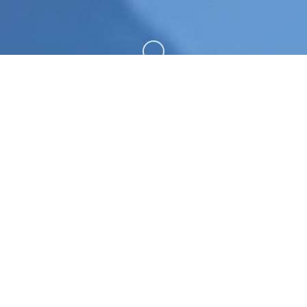
向下滚动
📺 玩法说明
特工17这称为柒样式由[HEXATAIL]制订搞其沙盒
SLG品味，游戏的立模又是很相在精致性的，剧情况