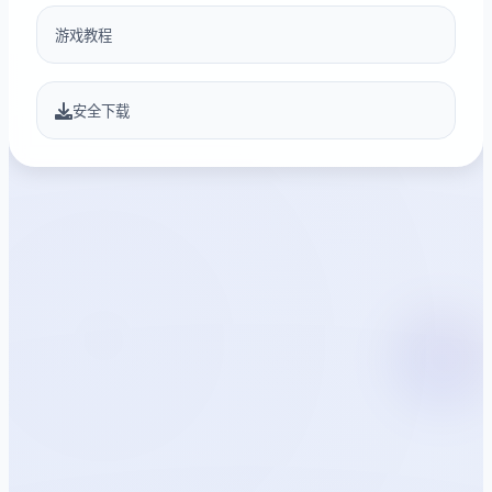
游戏教程
安全下载