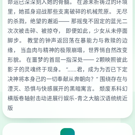
命运已深深刻入她的骨髓。 在源未祈祷过的环境
里，她孤身迎战那些支离破碎的机械荒原。 无尽
的杀戮，绝望的邂逅—— 那摇曳不固定的蓝光二
次次被击碎、被掠夺， 即便如此，少女从未停面
脚步。 教堂的钟声返回荡在暴能力与救赎的边
缘， 当血肉与精神的极限崩塌，世界悄自然改变
形貌。 在噩梦的首屈一指深处—— 2颗映照彼此
影子的灵魂终于现身。 “……君，成为为否已下定
决神将本身己的一切奉献从奔朝向？” 围绕存在与
湮灭、恐惧与快感展开的黑暗寓言。 颓废系科幻
横版卷轴射击动进展行娱乐-青之大脑汉语统统近
版