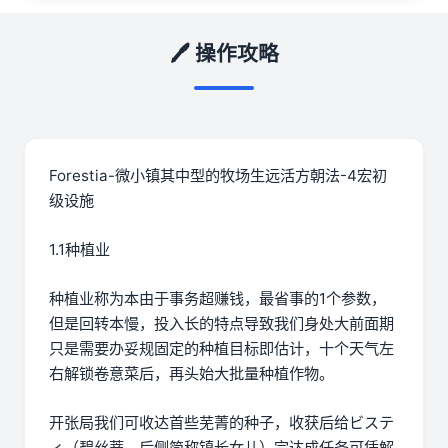
🖊️ 操作攻略
Forestia-微小镇其中型的牧场生远活方朝法-4宏初
级设施
1.1种植业
种植业称为本由于事务超赚钱，最省事的1个参数，
但是回转本慢，投入长的特点导致我们身处大前面期
只是需要办妥规固定的种植目标即估计，十个天气左
右解锁卷意菜后，再头始大批量种植作物。
开张局我们可收达首些芜菁的种子，收获后给ビステ
ィ（碧丝蒂，后侧简称镇长女儿）完达成任务可凭解