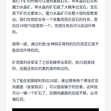
我们下矿的时候可以遇到基础石头，带水晶的石头和
魔力水晶矿。带水晶的矿石敲了大概率出宝石，宝石
是下矿的主要收入。魔力水晶矿只在整十倍的层数里
出。我们在铁匠处有一个收集西西历亚石的任务，类
别在26和76层里有一个，完成任务后可以启动升降
机。
顺带一提，通过钓鱼/女神购买得到的历历西亚石是不
能启动升降机的。
矿洞里的杂草采了之后有概率出草药，前25层是绿
的，后面还有红的黄的黑的和白的。
为了能在前期顺利到达26层，建议携带两个博洛尼亚
肉酱面（食堂购买），可以提高锤子的伤害，这样就
可以一锤一个矿石了。后期肉酱面的加成不够，必须
嗑红药。