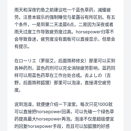
雨天和深夜钓鱼之前建议吃一个蓝色草药，减缓疲
劳。注意本娱乐的强制睡觉与星露谷有所区别。有五
个条件，一是到第二天凌晨6点，二是因为深夜或者
雨天过度工作导致疲劳度过高。horsepower归零不
会导致昏迷，疲劳度没有面板可以直接显示，但是会
有提示。
在ローリエ（萝丽艾，后面简称修女）那里可以买到
各种药剂，蓝色药剂可以完全消除疲劳影响，蓝药同
样可以用蓝色药草在工作台处合成。去よしの（吉
野，后面简称狐狸）那里可以泡澡，直接清空疲劳
度。
说到泡澡，就便捷介绍一下澡堂。每次只花100G就
可以直接把horsepower回满，可以先磕一个绿色草
药提高最大horsepower再泡。泡澡不仅是超级便宜
的回复horsepower手段，而且可以加狐狸的好感