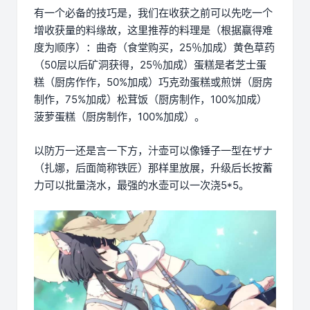
有一个必备的技巧是，我们在收获之前可以先吃一个
增收获量的料缘故，这里推荐的料理是（根据赢得难
度为顺序）：曲奇（食堂购买，25％加成）黄色草药
（50层以后矿洞获得，25％加成）蛋糕是者芝士蛋
糕（厨房作作，50%加成）巧克劲蛋糕或煎饼（厨房
制作，75%加成）松茸饭（厨房制作，100%加成）
菠萝蛋糕（厨房制作，100%加成）。
以防万一还是言一下方，汁壶可以像锤子一型在ザナ
（扎娜，后面简称铁匠）那样里放展，升级后长按蓄
力可以批量浇水，最强的水壶可以一次浇5*5。