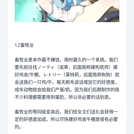
1.2畜牧业
畜牧业是本作最不赚钱，用时最久的一个系统。我们
要先前往找ノーティ（诺蒂，后面简称建构筑师）建
好鸡舍/牛棚，レトリー（莱特莉，后面简称狗狗）就
会送我们一只鸡/牛，每天刷毛说话增加它的好感度，
成年动物就会给我们产蛋/奶。因为我们后期制作的很
不少料理都需要用到蛋奶，所以非必要的话别卖。
畜牧业的等同级变高后，我们给女主们送礼会获得一
定的好感度加成，所以尽快建好鸡舍牛棚是很有必要
的。