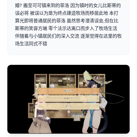
婚? 搬至可可镇来到的菲洛 因为镇时的女儿比斯蒂的
误必将 被误以为是为终点建造牧场而移居此地 本打
算光即将普通居民的菲洛 虽然思考澄清误会,但在比
斯蒂的笑容方端 零个法示达离口而步入了牧场生活
伴随着与小镇居民们的深入交流 逐渐觉得在这里的牧
场生活同式不错