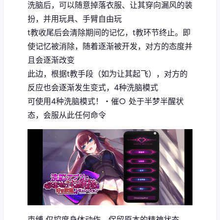
洗脑后，可以随意掉落衣服、让其穿向漏风的装
扮，并用玩具、手臂自由玩
t教收尾后会清除期间的记忆，t教环节终止。即
使记忆被消除，随着逐渐被开发，对方的态度并
且会逐渐改变
此边，根据t教手段（如为让其起飞），对方的
反应也会逐渐发生变式，4种洗脑模式
可使用4种洗脑模式！・催○ 处于半梦半醒状
态，会服从此任何命令
束缚 仅控度身体动作，保留原本的精神状态