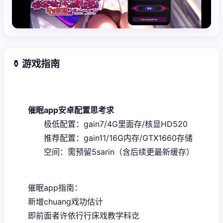
⚱️ 游戏指南
催眠app安卓配置思考求
​极低配置​
​：gain7/4G里面存/核显HD520
推荐配置​
​：gain11/16G内存/GTX1660
​存储
空间​
​：需预留5sarin（含后续更最新缓存）
催眠app指南：
新增chuang戏功估计
即前面者许依行行床戏教学科讫