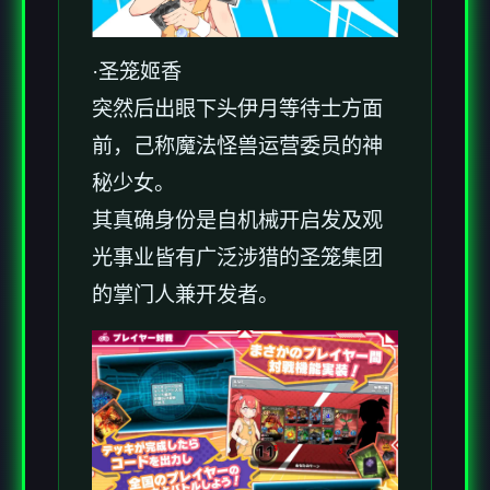
·圣笼姬香
突然后出眼下头伊月等待士方面
前，己称魔法怪兽运营委员的神
秘少女。
其真确身份是自机械开启发及观
光事业皆有广泛涉猎的圣笼集团
的掌门人兼开发者。