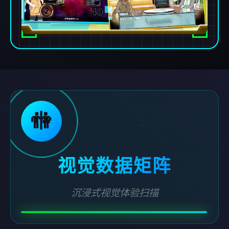
🚻
视觉数据矩阵
沉浸式视觉体验扫描