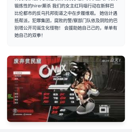
锻炼性的hirer厮杀 我们的女主红玛瑙行动在新鲜巴
比伦都市的反乌托邦街道之中在步履维艰。 她估计遇
抵帮派，犯罪集团，腐败的警/察部门队依及阴险的巴
别塔公开司诞生化怪物！ 会援助她自己己的，单单有
她自己的双拳！