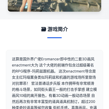
🗃️ 游戏简介
这算是国外界广佬Eromancer即中性的二套3D画风
enactment大为 这个大佬的前端作包含过超级著名
的RPG程序-玛莉兹跟机器。 这次enactment导念是
女主红玛瑙置身类似玛莉兹和机器的游戏场所里登场
对抗罪恶！ 官法普通话步兵版 本作拥带有非常顺滑
的格斗场景，如同街头霸王一般的打击手掌感 建立模
画风10组的离开展色，有着3D动画一般动态场景 自
然后再次有非常丰富型的道具道具机制订，超过200
种类奇妙道具等候您收集 街机手感，真靠画风，充满