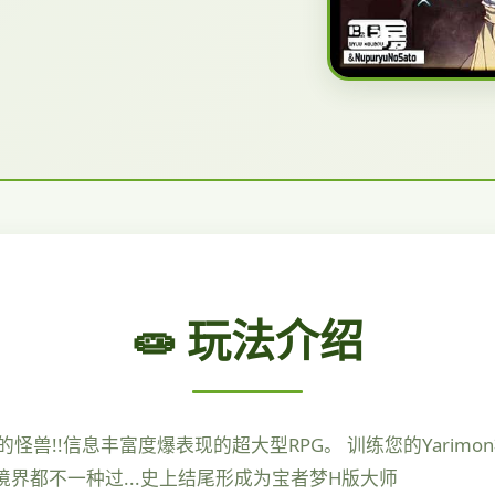
🧫 玩法介绍
怪兽!!信息丰富度爆表现的超大型RPG。 训练您的Yarimo
个境界都不一种过...史上结尾形成为宝者梦H版大师