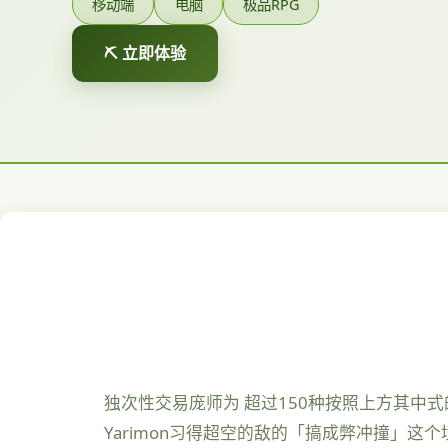
移动端
电脑
极品RPG
⛏️ 立即体验
独次性交易庞师为 超过150种按照上方其中式的
Yarimon习得超空的敌的「搞成弊冲撞」这