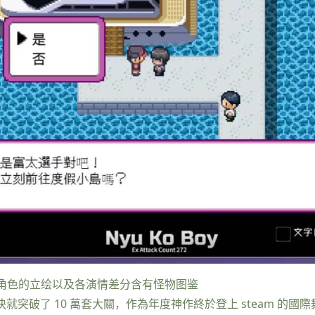
角色的立绘以及各演情差分
含有怪物图鉴
来後很快就突破了 10 萬套大關，作為年度神作終於登上 steam 的國