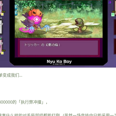
变成我们...
800000的「执行弊冲撞」，
管事什么样的对手局部组都能打倒...(虽然一场竞技中只能采用一次