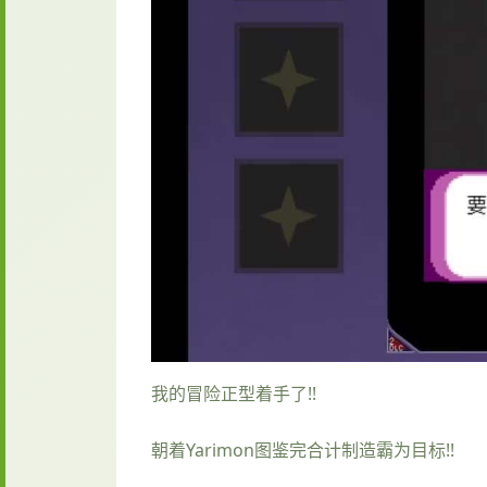
我的冒险正型着手了!!
朝着Yarimon图鉴完合计制造霸为目标!!