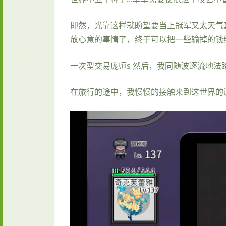
即然，光靠这样就盼望要当上冠军又太天气
放心意的事情了，终于可以把一些输掉的钱给拿
一次型交易庞师s 然后，我同随波逐流地法
在旅行的途中，我慢慢的接触来到这世界的谜团