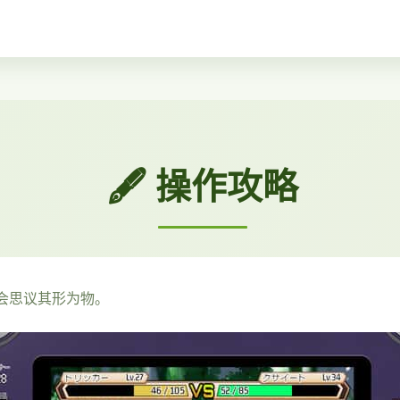
🖋️ 操作攻略
可会思议其形为物。