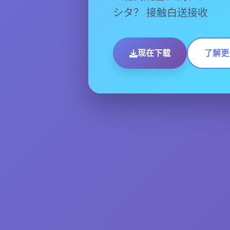
シタ？ 接触白送接收
现在下载
了解更