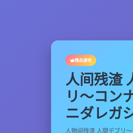
精品游戏
人间残渣 
リ～コン
ニダレガ
人物间残渣 人間デブリ