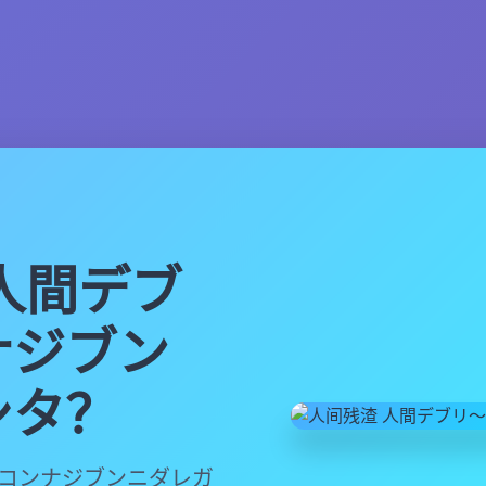
人間デブ
ナジブン
シタ？
～コンナジブンニダレガ