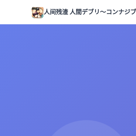
人间残渣 人間デブリ～コンナジ