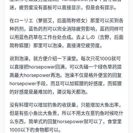
迷，疲劳度没有面板可以直接显示，但是会有提示。
在ローリエ（萝丽艾，后面简称修女）那里可以买到各
种药剂，蓝色药剂可以完全消除疲劳影响，蓝药同样可
以用蓝色药草在工作台处合成。去よしの（吉野，后面
简称狐狸）那里可以泡澡，直接清空疲劳度。
说到泡澡，就方便介绍一下澡堂。每次只花100G就可
以直接把horsepower回满，可以先磕一个绿色草药提
高最大horsepower再泡。泡澡不仅是格外便宜的回复
horsepower手段，而且可以加狐狸的好感度，而狐狸
的好感度是最难加的，建议每天都泡。
没有料理可以增加钓鱼的收获量，只能增加大鱼出率，
但是有些小鱼比大鱼贵，所以不用太在意钓鱼时候吃什
么东西，简单式的回复horsepower就可以了，食堂里
1000以下的食物都可以。