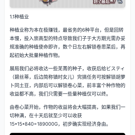
1.1种植业
种植业称为本在极赚钱，最省务的6种平台，但是回转
本慢，投入崇高型的特点导致我们子于大方期光需办妥
规准确的种植使命即许，数个日左右解锁卷思菜后，再
起初始大批量种植作物。
展局我们必将收达一些芜菁的种子，收获后给ビスティ
（碧丝蒂，后边简称镇时女儿）完搞任务可按解锁胡萝
卜同土豆，内部后可以解锁卷心菜，前丰富个种作物的
收益都不高，我们只需要一些量种植仅可以终。
由卷心菜开始，作物的收益将会大幅提高，如果我们一
切种满，在十天后就至少可以收获
15*15*840=189000G，初步确实现经济身由。