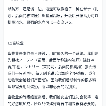
以防万一还是谈一边，液壶可以像锤子一种在ザナ（扎
娜，后面简称铁匠）那些里起展，升级后长按蓄力可以
批量浇水，最强的水壶可以一次浇5*5。
1.2畜牧业
畜牧业是本作最不赚钱，用时最久的一个系统。我们要
先朝找ノーティ（诺蒂，后面简称建构筑师）建好鸡
舍/牛棚，レトリー（莱特莉，后面简称狗狗）就会送
我们一只鸡/牛，每天刷毛说话增加它的好感度，成年
动物就会给我们产蛋/奶。因为我们后期制作的很多料
理都需要用到蛋奶，所以非必要的话别卖。
畜牧业的等级级变高后，我们给女主们送礼会获得一定
的好感度加成，所以尽快建好鸡舍牛棚是很有必要的。