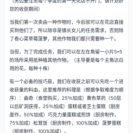
（另边要注思每个季度的第一天花店不开门，请计划好
您的收获期间）
当我们第一次卖由一种作物时，今后就可以在花店直接
买到他们了，所以除非是镇长女儿的任务需求，否则除
了卷心菜草莓菠萝，其他作物我们都只需要种一个。
当但，为了完成任务，我们可以在左在角留一小片5*5
的场所采用抵种植其他作物。（主导要是每个主角达白
用的花，每种十株）
有一个必备的技巧是，我们在收获之前可以先吃一个进
收获量的料由，这里推荐的料理是（根据争取难度为顺
序）：曲奇（食堂购买，25％加成）黄色草药（50层
以后矿洞获得，25％加成）蛋糕或者芝士蛋糕（厨房
度作，50%加成）巧克力量蛋糕或煎饼（厨房制作，
75%加成）松茸饭（厨房制作，100%加成）菠萝蛋糕
（厨房制作，100%加成）。