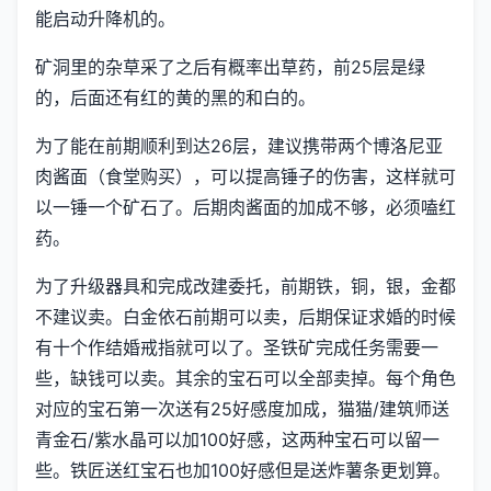
能启动升降机的。
矿洞里的杂草采了之后有概率出草药，前25层是绿
的，后面还有红的黄的黑的和白的。
为了能在前期顺利到达26层，建议携带两个博洛尼亚
肉酱面（食堂购买），可以提高锤子的伤害，这样就可
以一锤一个矿石了。后期肉酱面的加成不够，必须嗑红
药。
为了升级器具和完成改建委托，前期铁，铜，银，金都
不建议卖。白金依石前期可以卖，后期保证求婚的时候
有十个作结婚戒指就可以了。圣铁矿完成任务需要一
些，缺钱可以卖。其余的宝石可以全部卖掉。每个角色
对应的宝石第一次送有25好感度加成，猫猫/建筑师送
青金石/紫水晶可以加100好感，这两种宝石可以留一
些。铁匠送红宝石也加100好感但是送炸薯条更划算。