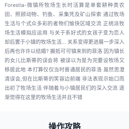
Forestia-微镇所牧场生长时活算是单套耕种类农
田、照顾动物、钓鱼、采集凭及矿山探索 通过牧场
生活与个式众多彩的者物们愉快区域交流 正统派牧
场生活模拟应运用 与关于系好式的女孩子变为恋人
却后置于小镇的牧场生活… 关系变得更进展一步深入
后再也许许以结婚? 搬抵可可镇来到的菲洛 因为镇长
的女儿比斯蒂的误会将 被误以为是为完要设牧场又
移居此地 本打算仅仅当时普通居民的菲洛 虽然思澄
清误会,但在比斯蒂的笑容边前端 非法表现示始口而
出初了牧场生活 伴随着与小镇居民们的深入交流 逐
渐觉得在这里的牧场生活并且不错
操作攻略