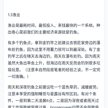
1.3渔业
渔业是最耗时间，最低投入，来钱最快的一个系统。种
出卷心菜前我们的主要经济来源就是钓鱼。
有多个钓鱼点，拿到金钓竿之前建议去铁匠家旁边的瀑
布处钓鱼，因为这里不用蓄力就可以到最深处。有了金
钓竿之后在晴天去海边钓，雨天在瀑布处钓。因为雨天
虽然大鱼出率会上升，但海边在雨天反而会钓到很多垃
圾玩意。（注意本自然段是笔者的经验之谈，不一定完
一切准确。）
雨天和深夜钓鱼之前建议吃一个蓝色草药，减缓疲劳。
注意本享受的强制睡觉与星露谷有所区别。有对个条
件，一是到第二天凌晨6点，二是因为深夜或者雨天过
度工作导致疲劳度过高。horsepower归零不会导致昏