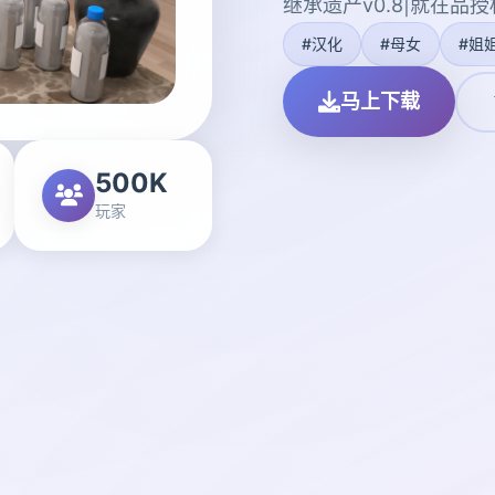
继承遗产v0.8|就在品
#汉化
#母女
#姐
马上下载
500K
玩家