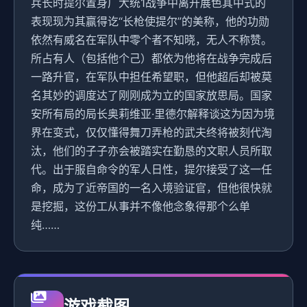
兵长时提尔置身广大统1战争中离开展色其中式的
表现现为其赢得讫“长枪使提尔”的美称，他的功勋
依然有威名在军队中零个者不知晓，无人不称赞。
所占有人（包括他个己）都依为他将在战争完成后
一路升官，在军队中担任希望职，但他超后却被莫
名其妙的调度达了刚刚成为立的国家放思局。国家
安所有局的局长奥莉维亚·里德尔解释谈这为因为境
界在变式，仅仅懂得舞刀弄枪的武夫终将被刻代淘
汰，他们的子子亦会被踏实在勤恳的文职人员所取
代。出于服自命令的军人日性，提尔接受了这一任
命，成为了近帝国的一名入境验证官，但他很快就
是挖掘，这份工从事并不像他念象得那个么单
纯……
游戏截图