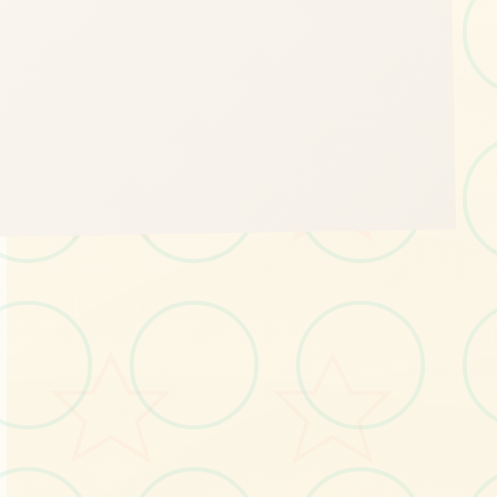
🛋️
画面艺术展