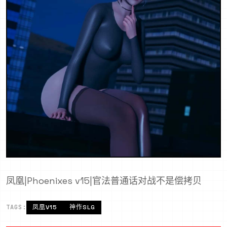
凤凰|Phoenixes v15|官法普通话对战不是偿拷贝
TAGS:
凤凰V15
神作SLG