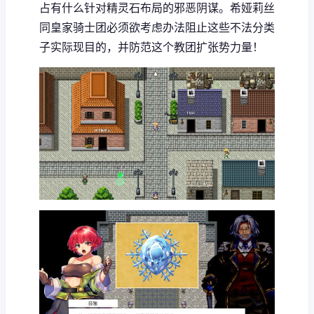
占有什么针对精灵石布局的邪恶阴谋。希娅莉丝
同皇家骑士团必须欲考虑办法阻止这些不法分类
子实际现目的，并防范这个教团扩张势力量！