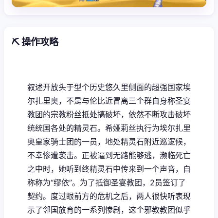
⛏️ 操作攻略
叙述开放头于型个历史悠久里侧面的超强国家埃
尔扎里奥，不是与伦比近冒离三个群自身称圣宴
教团的宗教粉丝抵处搞破坏，依然不断攻击破坏
统统国各处的精灵石。希娅莉丝执行为埃尔扎里
奥皇家骑士团的一员，地处精灵石附近巡逻候，
不幸惨遭袭击。正被逼到无路能够逃，濒临死亡
之中时，她听到终精灵石中传来到一个声音，自
称称为“缪依”。为了抵御圣宴教团，2员签订了
契约。度过眼前方的危机之后，两人很快听表现
示了邻国放育的一系列惨剧，这个邪教教团似乎