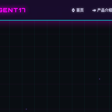
GENT17
⌚ 首页
📣 产品介