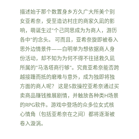
描述始于那个数置身乡方久广大所美个别
女亚希奈，受至造访村庄的商家久凪的影
响，萌诞生过"个己同思成为为商人，游历
各中"的念头。 可而且，亚希奈旋即被卷入
思外边情景件——白明单为想依据商人身
份活动，却不知为为何不得不往拯救久凪
所属的"马洛塔商行够"。究竟亚希奈能否跨
越接踵而抵的磨难与意外，成为独即将独
方面的商人呢？ 这是5款操控亚希奈通过买
卖商品赚钱推展剧情，并触放各种类H场景
的RPG软件。游戏中登场的众多位女式核
心情角（包括亚希奈在之间）都将逐渐被
卷入漩涡。