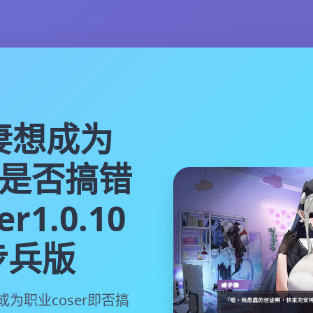
妻想成为
r是否搞错
1.0.10
步兵版
为职业coser即否搞