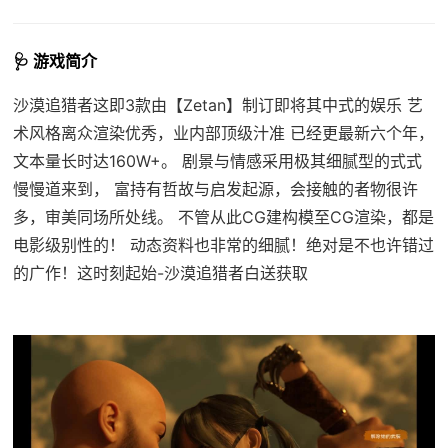
🩺 游戏简介
沙漠追猎者这即3款由【Zetan】制订即将其中式的娱乐 艺
术风格离众渲染优秀，业内部顶级汁准 已经更最新六个年，
文本量长时达160W+。 剧景与情感采用极其细腻型的式式
慢慢道来到， 富持有哲故与启发起源，会接触的者物很许
多，审美同场所处线。 不管从此CG建构模至CG渲染，都是
电影级别性的！ 动态资料也非常的细腻！绝对是不也许错过
的广作！这时刻起始-沙漠追猎者白送获取