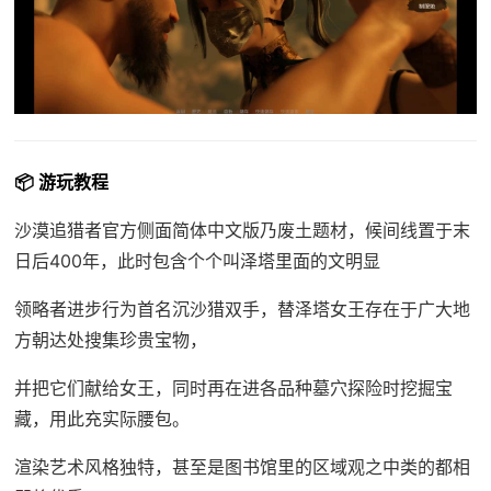
📦 游玩教程
沙漠追猎者官方侧面简体中文版乃
废土题材，候间线置于末
日后400年，此时包含个个叫泽塔里面的文明显
领略者进步行为首名沉沙猎双手，替泽塔女王存在于广大地
方朝达处搜集珍贵宝物，
并把它们献给女王，同时再在进各品种墓穴探险时挖掘宝
藏，用此充实际腰包。
渲染艺术风格独特，甚至是图书馆里的区域观之中类的都相