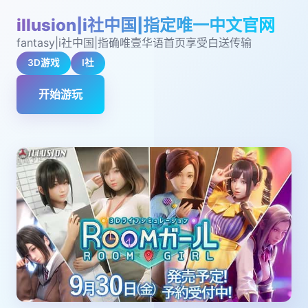
illusion|i社中国|指定唯一中文官网
fantasy|i社中国|指确唯壹华语首页享受白送传输
3D游戏
I社
开始游玩