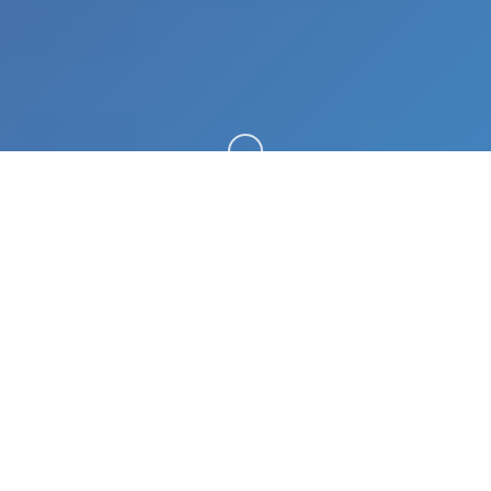
向下滚动
🌎 产品介绍
剧况始于1置坐落乡下边远巨大其中性的美少数女亚