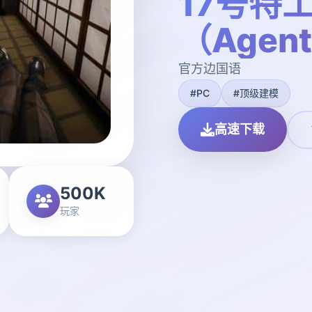
17号特
（Agent
官方边国语
#PC
#顶级建模
高速下载
500K
玩家